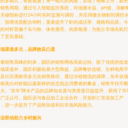
合的多模式，有效规避了单一模式的风险，实现了错峰上市，延
了销售周期。通过引入智能监控系统，对池塘水温、pH值、溶解
等关键指标进行24小时实时监测与调控，并应用微生物制剂调控
质、投喂优质配合饲料，显著提升了虾的成活率、规格和品质。
年的对虾普遍个头匀称、体色透亮、肉质饱满，为抢占市场先机
下了坚实基础。
市场渠道多元，品牌效应凸显
随着销售高峰的到来，园区的销售网络高效运转。除了传统的批
市场渠道外，园区积极拓展大型商超、品牌餐饮连锁、生鲜电商
台及社区团购等多元化销售路径。通过冷链物流的保障，东辛农
的南美白对虾能以最新鲜的状态抵达消费者的餐桌，销售半径不
扩大。“东辛”牌水产品的品牌知名度与美誉度日益提升，获得了市
的广泛认可。园区还与食品加工企业合作，开发虾仁等深加工产
品，进一步提升了产品附加值和抗市场风险能力。
产业联动助力乡村振兴