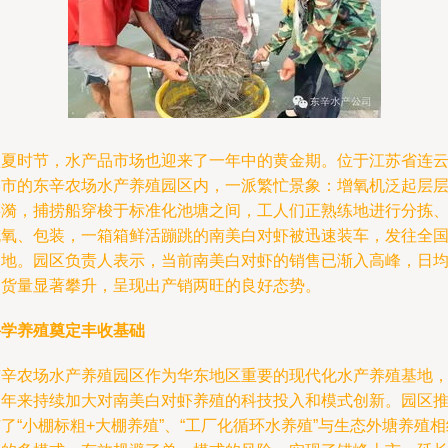
盛夏时节，水产品市场也迎来了一年中的黄金期。位于江苏省连
港市的东辛农场水产养殖园区内，一派繁忙景象：增氧机泛起层
涟漪，捕捞船穿梭于标准化池塘之间，工人们正熟练地进行分拣
充氧、包装，一箱箱鲜活蹦跳的南美白对虾被迅速装车，发往全
各地。园区负责人表示，当前南美白对虾的销售已渐入高峰，日
出货量显著攀升，呈现出产销两旺的良好态势。
科学养殖奠定丰收基础
东辛农场水产养殖园区作为华东地区重要的现代化水产养殖基地
近年来持续加大对南美白对虾养殖的科技投入和模式创新。园区
了“小棚标粗+大棚养殖”、“工厂化循环水养殖”与生态外塘养殖相