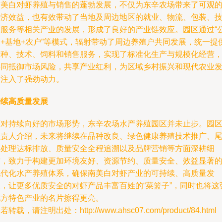
南美白对虾养殖与销售的蓬勃发展，不仅为东辛农场带来了可观
经济效益，也有效带动了当地及周边地区的就业、物流、包装、
术服务等相关产业的发展，形成了良好的产业链效应。园区通过“
司+基地+农户”等模式，辐射带动了周边养殖户共同发展，统一提
苗种、技术、饲料和销售服务，实现了标准化生产与规模化经营
共同抵御市场风险，共享产业红利，为区域乡村振兴和现代农业
展注入了强劲动力。
持续高质量发展
面对持续向好的市场形势，东辛农场水产养殖园区并未止步。园
负责人介绍，未来将继续在品种改良、绿色健康养殖技术推广、
水处理达标排放、质量安全全程追溯以及品牌营销等方面深耕细
作，致力于构建更加环境友好、资源节约、质量安全、效益显著
现代化水产养殖体系，确保南美白对虾产业的可持续、高质量发
展，让更多优质安全的对虾产品丰富百姓的“菜篮子”，同时也将这
地方特色产业的名片擦得更亮。
若转载，请注明出处：http://www.ahsc07.com/product/84.html